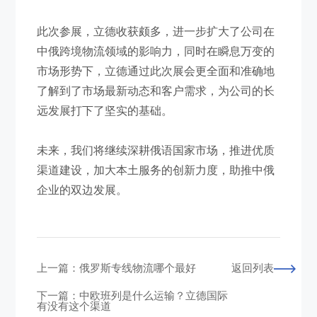
此次参展，
立德收获颇多
，进一步扩大了公司在
中俄跨境
物流领域的影响力，同时在瞬息万变的
市场形势下，
立德
通过此次展会更全面和准确地
了解到
了
市场最新动态和客户需求，为公司的长
远发展打下了坚实的基础。
未来，我们将继续深耕
俄语国家
市场，推进
优质
渠道建设
，加大本土
服务的
创新力度，助推
中俄
企业
的双边发展
。
上一篇：俄罗斯专线物流哪个最好
返回列表
下一篇：中欧班列是什么运输？立德国际
有没有这个渠道