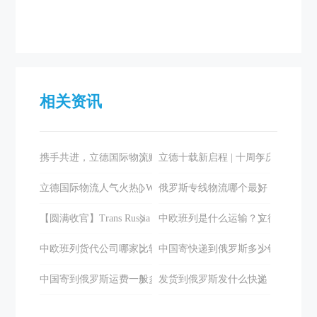
相关资讯
携手共进，立德国际物流赋能跨境电商产业新征程
立德十载新启程 | 十周年庆典暨乔
立德国际物流人气火热|| Wildberries官方见面会圆满举办
俄罗斯专线物流哪个最好
【圆满收官】Trans Russia 2024
中欧班列是什么运输？立德国际有没
中欧班列货代公司哪家比较好？这家时效稳，价格优！
中国寄快递到俄罗斯多少钱一公斤？
中国寄到俄罗斯运费一般多少钱？立德发全俄罗斯仅需17-25元/k
发货到俄罗斯发什么快递，立德头尾