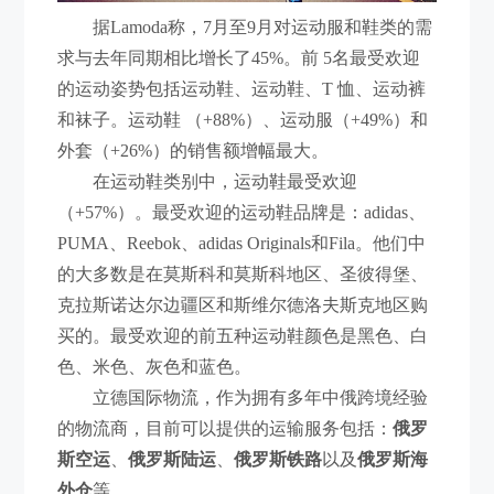
据Lamoda称，7月至9月对运动服和鞋类的需
求与去年同期相比增长了45%。前 5名最受欢迎
的运动姿势包括运动鞋、运动鞋、T 恤、运动裤
和袜子。运动鞋 （+88%）、运动服（+49%）和
外套（+26%）的销售额增幅最大。
在运动鞋类别中，运动鞋最受欢迎
（+57%）。最受欢迎的运动鞋品牌是：adidas、
PUMA、Reebok、adidas Originals和Fila。他们中
的大多数是在莫斯科和莫斯科地区、圣彼得堡、
克拉斯诺达尔边疆区和斯维尔德洛夫斯克地区购
买的。最受欢迎的前五种运动鞋颜色是黑色、白
色、米色、灰色和蓝色。
立德国际物流，作为拥有多年中俄跨境经验
的物流商，目前可以提供的运输服务包括：
俄罗
斯空运
、
俄罗斯陆运
、
俄罗斯铁路
以及
俄罗斯海
外仓
等